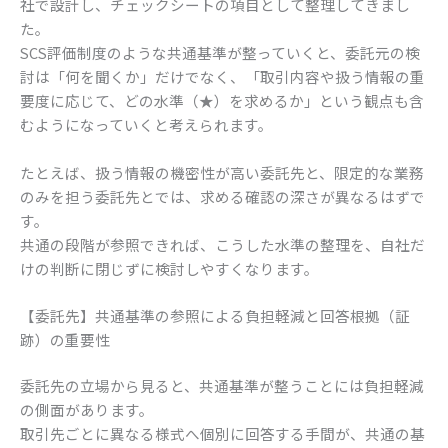
社で設計し、チェックシートの項目として整理してきまし
た。
SCS評価制度のような共通基準が整っていくと、委託元の検
討は「何を聞くか」だけでなく、「取引内容や扱う情報の重
要度に応じて、どの水準（★）を求めるか」という観点も含
むようになっていくと考えられます。
たとえば、扱う情報の機密性が高い委託先と、限定的な業務
のみを担う委託先とでは、求める確認の深さが異なるはずで
す。
共通の段階が参照できれば、こうした水準の整理を、自社だ
けの判断に閉じずに検討しやすくなります。
【委託先】共通基準の参照による負担軽減と回答根拠（証
跡）の重要性
委託先の立場から見ると、共通基準が整うことには負担軽減
の側面があります。
取引先ごとに異なる様式へ個別に回答する手間が、共通の基