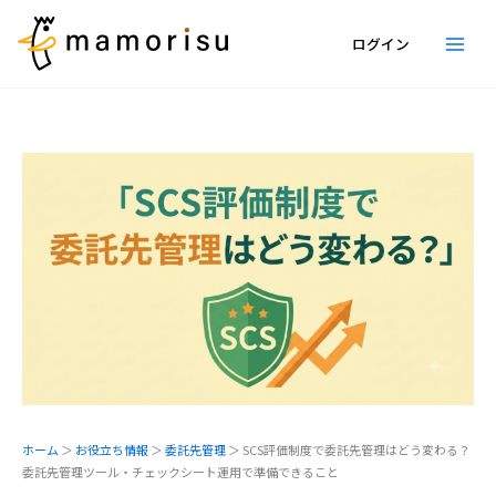
内
容
ログイン
を
ス
キ
ッ
プ
ホーム
＞
お役立ち情報
＞
委託先管理
＞
SCS評価制度で委託先管理はどう変わる？
委託先管理ツール・チェックシート運用で準備できること