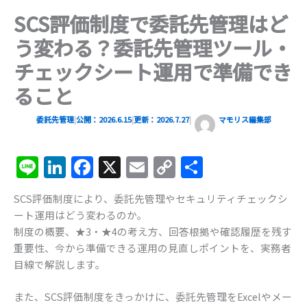
SCS評価制度で委託先管理はど
う変わる？委託先管理ツール・
チェックシート運用で準備でき
ること
委託先管理
|
公開：2026.6.15
|
更新：
2026.7.27
|
マモリス編集部
Li
Li
F
X
E
C
共
n
n
a
m
o
有
SCS評価制度により、委託先管理やセキュリティチェックシ
e
k
c
ai
p
ート運用はどう変わるのか。
e
e
l
y
制度の概要、★3・★4の考え方、回答根拠や確認履歴を残す
dI
b
Li
重要性、今から準備できる運用の見直しポイントを、実務者
目線で解説します。
n
o
n
o
k
また、SCS評価制度をきっかけに、委託先管理をExcelやメー