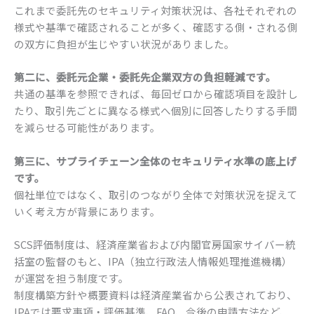
これまで委託先のセキュリティ対策状況は、各社それぞれの
様式や基準で確認されることが多く、確認する側・される側
の双方に負担が生じやすい状況がありました。
第二に、委託元企業・委託先企業双方の負担軽減です。
共通の基準を参照できれば、毎回ゼロから確認項目を設計し
たり、取引先ごとに異なる様式へ個別に回答したりする手間
を減らせる可能性があります。
第三に、サプライチェーン全体のセキュリティ水準の底上げ
です。
個社単位ではなく、取引のつながり全体で対策状況を捉えて
いく考え方が背景にあります。
SCS評価制度は、経済産業省および内閣官房国家サイバー統
括室の監督のもと、IPA（独立行政法人情報処理推進機構）
が運営を担う制度です。
制度構築方針や概要資料は経済産業省から公表されており、
IPAでは要求事項・評価基準、FAQ、今後の申請方法など、