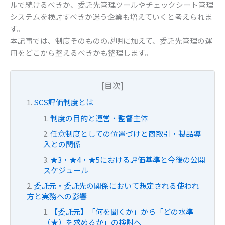
k
ルで続けるべきか、委託先管理ツールやチェックシート管理
システムを検討すべきか迷う企業も増えていくと考えられま
す。
本記事では、制度そのものの説明に加えて、委託先管理の運
用をどこから整えるべきかも整理します。
[目次]
SCS評価制度とは
制度の目的と運営・監督主体
任意制度としての位置づけと商取引・製品導
入との関係
★3・★4・★5における評価基準と今後の公開
スケジュール
委託元・委託先の関係において想定される使われ
方と実務への影響
【委託元】「何を聞くか」から「どの水準
（★）を求めるか」の検討へ