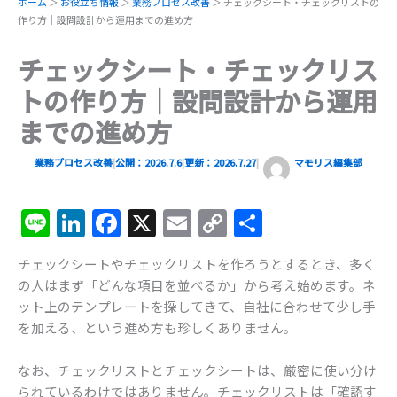
ホーム
＞
お役立ち情報
＞
業務プロセス改善
＞
チェックシート・チェックリストの
作り方｜設問設計から運用までの進め方
チェックシート・チェックリス
トの作り方｜設問設計から運用
までの進め方
業務プロセス改善
|
公開：2026.7.6
|
更新：
2026.7.27
|
マモリス編集部
Li
Li
F
X
E
C
共
n
n
a
m
o
有
チェックシートやチェックリストを作ろうとするとき、多く
e
k
c
ai
p
の人はまず「どんな項目を並べるか」から考え始めます。ネ
e
e
l
y
ット上のテンプレートを探してきて、自社に合わせて少し手
dI
b
Li
を加える、という進め方も珍しくありません。
n
o
n
なお、チェックリストとチェックシートは、厳密に使い分け
o
k
られているわけではありません。チェックリストは「確認す