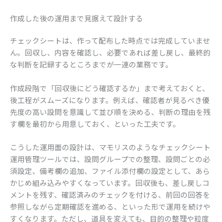
作成した後の運用まで見据えて設計する
チェックシートは、作って配布した時点では完成していませ
ん。回収し、内容を確認し、必要であれば差し戻し、最終的
な判断を記録するところまでが一連の業務です。
作成段階で「回収後にどう確認するか」まで考えておくと、
後工程がスムーズになります。例えば、確認者が見るべき優
先度の高い設問を意識して並び順を決める、判断の理由を残
す欄を最初から用意しておく、といった工夫です。
こうした運用面の設計は、マモリスのようなチェックシート
運用管理ツールでは、設問グループでの整理、設問ごとの必
須設定、備考欄の追加、ファイル添付欄の設定として、あら
かじめ組み込みやすくなっています。回収後も、差し戻しコ
メントを残す、確認済みのチェックを付ける、前回の回答を
参照しながら定期確認を進める、といった形で運用を続けや
すくなります。ただし、道具を変えても、目的の整理や粒度