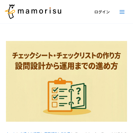
内
容
ログイン
を
ス
キ
ッ
プ