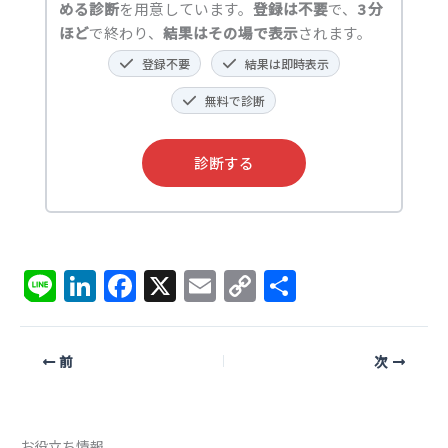
める診断
を用意しています。
登録は不要
で、
3 分
ほど
で終わり、
結果はその場で表示
されます。
登録不要
結果は即時表示
無料で診断
診断する
Li
Li
F
X
E
C
共
n
n
a
m
o
有
e
k
c
ai
p
前
次
e
e
l
y
dI
b
Li
n
o
n
お役立ち情報